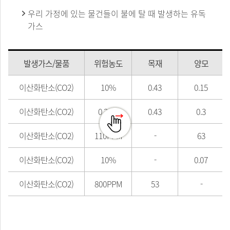
우리 가정에 있는 물건들이 불에 탈 때 발생하는 유독
가스
발생가스/물품
위험농도
목재
양모
이산화탄소(CO2)
10%
0.43
0.15
이산화탄소(CO2)
0.20%
0.43
0.3
이산화탄소(CO2)
110PPM
-
63
이산화탄소(CO2)
10%
-
0.07
이산화탄소(CO2)
800PPM
53
-