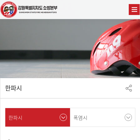
한파시
한파시
폭염시