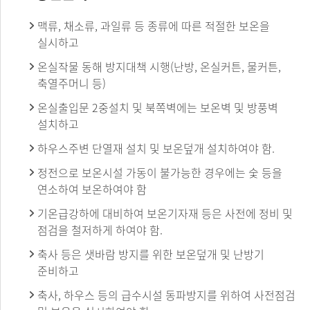
맥류, 채소류, 과일류 등 종류에 따른 적절한 보온을
실시하고
온실작물 동해 방지대책 시행(난방, 온실커튼, 물커튼,
축열주머니 등)
온실출입문 2중설치 및 북쪽벽에는 보온벽 및 방풍벽
설치하고
하우스주변 단열재 설치 및 보온덮개 설치하여야 함.
정전으로 보온시설 가동이 불가능한 경우에는 숯 등을
연소하여 보온하여야 함
기온급강하에 대비하여 보온기자재 등은 사전에 정비 및
점검을 철저하게 하여야 함.
축사 등은 샛바람 방지를 위한 보온덮개 및 난방기
준비하고
축사, 하우스 등의 급수시설 동파방지를 위하여 사전점검