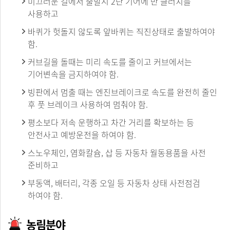
미끄러운 길에서 출발시 2단 기어에 반 클러치를
사용하고
바퀴가 헛돌지 않도록 앞바퀴는 직진상태로 출발하여야
함.
커브길을 돌때는 미리 속도를 줄이고 커브에서는
기어변속을 금지하여야 함.
빙판에서 멈출 때는 엔진브레이크로 속도를 완전히 줄인
후 풋 브레이크 사용하여 멈춰야 함.
평소보다 저속 운행하고 차간 거리를 확보하는 등
안전사고 예방운전을 하여야 함.
스노우체인, 염화칼슘, 삽 등 자동차 월동용품을 사전
준비하고
부동액, 배터리, 각종 오일 등 자동차 상태 사전점검
하여야 함.
농림분야