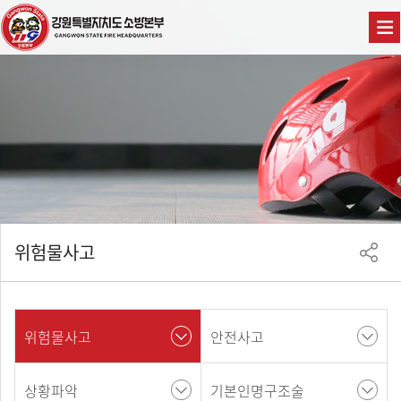
위험물사고
위험물사고
안전사고
상황파악
기본인명구조술