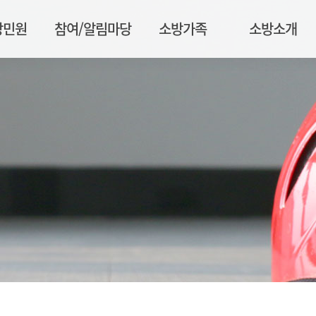
방민원
참여/알림마당
소방가족
소방소개