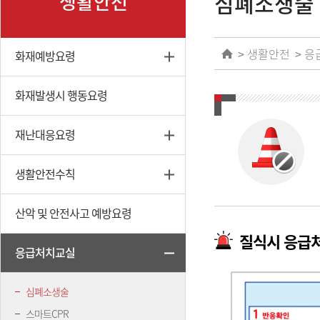
심폐소생술
생활안전
생활안전
응
화재예방요령
화재발생시 행동요령
재난대응요령
생활안전수칙
산악 및 안전사고 예방요령
질식시 응급
응급처치교실
심폐소생술
스마트CPR