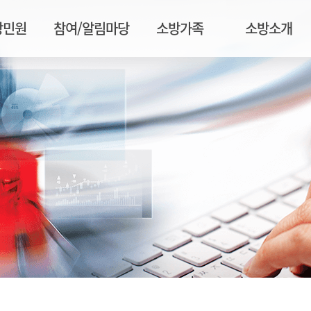
방민원
참여/알림마당
소방가족
소방소개