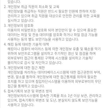
있습니다.
(거부)
개인정보 취급 직원의 최소화 및 교육
정정
개인정보를 취급하는 직원은 반드시 필요한 인원에 한하여 지정·
·
관리하고 있으며 취급 직원을 대상으로 안전한 관리를 위한 교육을
삭제,
실시하고 있습니다.
처리정지
개인정보의 암호화
청구
이용자의 비밀번호는 암호화 되어 본인만이 알 수 있으며 중요한
청구
데이터는 파일 및 전송 데이터를 암호화 하거나 파일 잠금 기능을
주체
사용하는 등의 별도 보안기능을 사용하고 있습니다.
확인
해킹 등에 대비한 기술적 대책
및
해킹이나 컴퓨터 바이러스 등에 의한 개인정보 유출 및 훼손을 막기
개인정보
위하여 보안프로그램을 설치하고 주기적인 갱신 및 점검을 하며
정정
외부로부터 접근이 통제된 구역에 시스템을 설치하고 기술적/
·
물리적으로 감시 및 차단하고 있습니다.
삭제,
개인정보에 대한 접근 제한
처리정지
개인정보를 처리하는 데이터베이스시스템에 대한 접근권한의 부여,
범위
변경, 말소를 통하여 개인정보에 대한 접근통제를 위하여 필요한
확인
조치를 하고 있으며 침입차단시스템을 이용하여 외부로부터의 무단
개인정보
접근을 통제하고 있습니다.
정정
접속기록의 보관 및 위변조 방지
·
개인정보처리시스템에 접속한 기록을 최소 1년 이상 보관, 관리하고
삭제,
있으며, 접속기록이 위변조 및 도난, 분실되지 않도록 보안기능을
처리정지
사용하고 있습니다.
제한사항