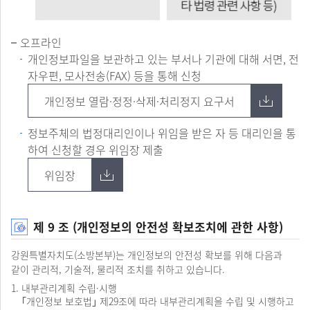
열람청구
오프라인
청구
개인정보파일을 보관하고 있는 부서나 기관에 대해 서면, 전
주체
자우편, 모사전송(FAX) 등을 통해 신청
확인
및
개인정보 열람·정정·삭제·처리정지 요구서
개인정보
열람
제한사항
정보주체의 법정대리인이나 위임을 받은 자 등 대리인을 통
확인
하여 신청할 경우 위임장 제출
개인정보
열람
위임장
제한사항
확인
열람결정
통지
제 9 조 (개인정보의 안전성 확보조치에 관한 사항)
(허용/
제한/
강원특별자치도(소방본부)는 개인정보의 안전성 확보를 위해 다음과
연기)
같이 관리적, 기술적, 물리적 조치를 취하고 있습니다.
열람
내부관리계획 수립·시행
열람결정
｢개인정보 보호법｣ 제29조에 따라 내부관리계획을 수립 및 시행하고
통지