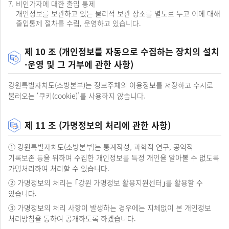
비인가자에 대한 출입 통제
확인
개인정보를 보관하고 있는 물리적 보관 장소를 별도로 두고 이에 대해
정정
출입통제 절차를 수립, 운영하고 있습니다.
·
삭제,
처리정지
제 10 조 (개인정보를 자동으로 수집하는 장치의 설치
결과통지
·운영 및 그 거부에 관한 사항)
정정
·
강원특별자치도(소방본부)는 정보주체의 이용정보를 저장하고 수시로
삭제,
처리정지
불러오는 ‘쿠키(cookie)’를 사용하지 않습니다.
제한사항
통지
(거절,
제 11 조 (가명정보의 처리에 관한 사항)
타법령
관련사항등)
① 강원특별자치도(소방본부)는 통계작성, 과학적 연구, 공익적
기록보존 등을 위하여 수집한 개인정보를 특정 개인을 알아볼 수 없도록
가명처리하여 처리할 수 있습니다.
② 가명정보의 처리는 ｢강원 가명정보 활용지원센터｣를 활용할 수
있습니다.
③ 가명정보의 처리 사항이 발생하는 경우에는 지체없이 본 개인정보
처리방침을 통하여 공개하도록 하겠습니다.