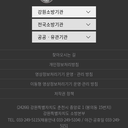
강원소방기관
전국소방기관
공공ㆍ유관기관
찾아오시는 길
개인정보처리방침
영상정보처리기기 운영 · 관리 방침
이동형 영상정보처리기기 운영·관리 방침
저작권 정책
(24266) 강원특별자치도 춘천시 중앙로 1 (봉의동 15번지)
강원특별자치도 소방본부
TEL. 033-249-5115(채용안내 033-249-5104) / 야간·공휴일 033-249-
5151