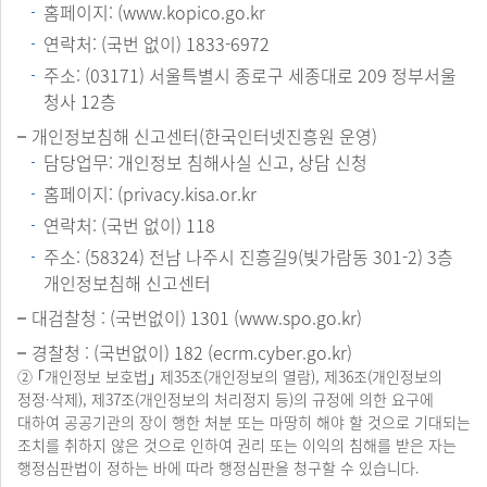
홈페이지: (
www.kopico.go.kr
연락처: (국번 없이) 1833-6972
주소: (03171) 서울특별시 종로구 세종대로 209 정부서울
청사 12층
개인정보침해 신고센터(한국인터넷진흥원 운영)
담당업무: 개인정보 침해사실 신고, 상담 신청
홈페이지: (
privacy.kisa.or.kr
연락처: (국번 없이) 118
주소: (58324) 전남 나주시 진흥길9(빛가람동 301-2) 3층
개인정보침해 신고센터
대검찰청 : (국번없이) 1301 (
www.spo.go.kr
)
경찰청 : (국번없이) 182 (
ecrm.cyber.go.kr
)
② ｢개인정보 보호법｣ 제35조(개인정보의 열람), 제36조(개인정보의
정정·삭제), 제37조(개인정보의 처리정지 등)의 규정에 의한 요구에
대하여 공공기관의 장이 행한 처분 또는 마땅히 해야 할 것으로 기대되는
조치를 취하지 않은 것으로 인하여 권리 또는 이익의 침해를 받은 자는
행정심판법이 정하는 바에 따라 행정심판을 청구할 수 있습니다.