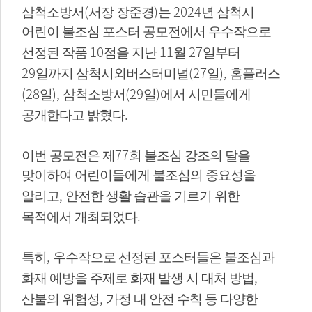
(
)
2024
삼척소방서
서장 장준경
는
년 삼척시
어린이 불조심 포스터 공모전에서 우수작으로
10
11
27
선정된 작품
점을 지난
월
일부터
29
(27
),
일까지 삼척시외버스터미널
일
홈플러스
(28
),
(29
)
일
삼척소방서
일
에서 시민들에게
.
공개한다고 밝혔다
77
이번 공모전은 제
회 불조심 강조의 달을
맞이하여 어린이들에게 불조심의 중요성을
,
알리고
안전한 생활 습관을 기르기 위한
.
목적에서 개최되었다
,
특히
우수작으로 선정된 포스터들은 불조심과
,
화재 예방을 주제로 화재 발생 시 대처 방법
,
산불의 위험성
가정 내 안전 수칙 등 다양한