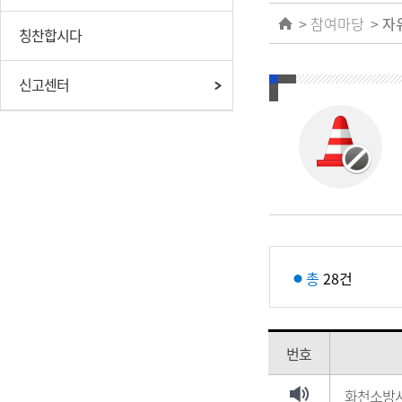
참여마당
자
칭찬합시다
신고센터
총
28건
번호
화천소방서