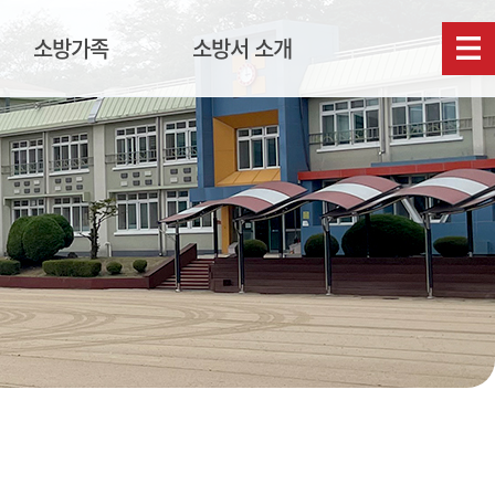
소방가족
소방서 소개