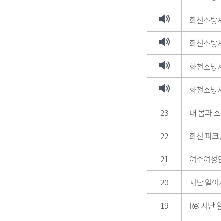
화천소방서
화천소방서
화천소방서
화천소방서
23
내 몸과 
22
화천 파크
21
여수여성인
20
지난 일이
19
Re: 지난