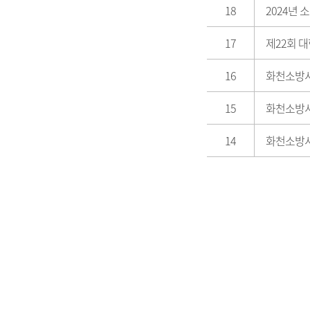
18
2024년
17
제22회 
16
화천소방서
15
화천소방서
14
화천소방서