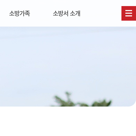
소방가족
소방서 소개