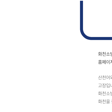
화천소방
홈페이지
산천어와
고장입니
화천소방
화천을 