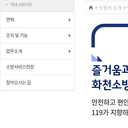
역대 소방서장
소방서 소개
연혁
조직 및 기능
업무소개
소방서비스헌장
즐거움과
화천소방
찾아오시는 길
안전하고 편안
119가 지향