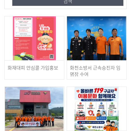
화재대피 안심콜 가입홍보
화천소방서 근속승진자 임
명장 수여