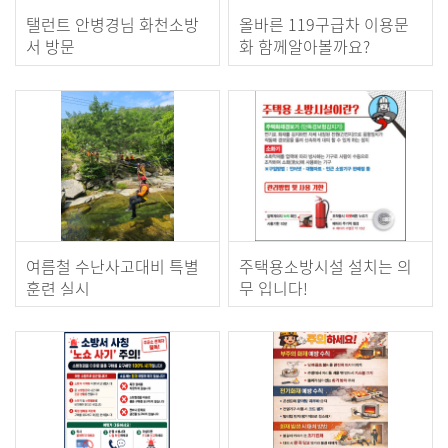
탤런트 안병경님 화천소방
올바른 119구급차 이용문
서 방문
화 함께알아볼까요?
여름철 수난사고대비 특별
주택용소방시설 설치는 의
훈련 실시
무 입니다!