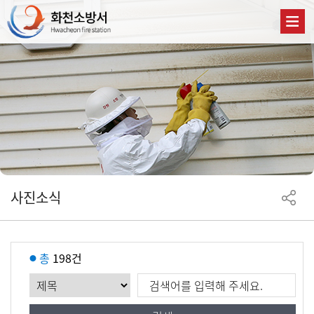
사진소식
총
198건