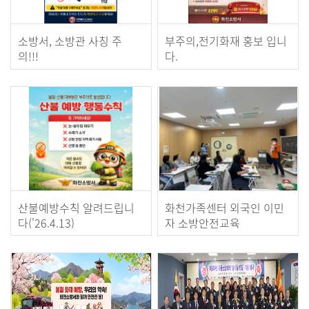
소방서, 소방관 사칭 주
부주의,전기화재 홍보 입니
의!!!
다.
산불예방수칙 알려드립니
화천가족센터 외국인 이민
다('26.4.13)
자 소방안전교육