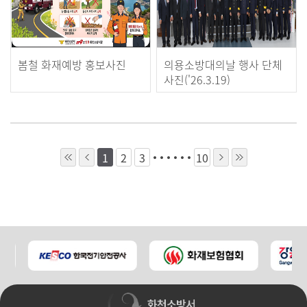
봄철 화재예방 홍보사진
의용소방대의날 행사 단체
사진('26.3.19)
1
2
3
10