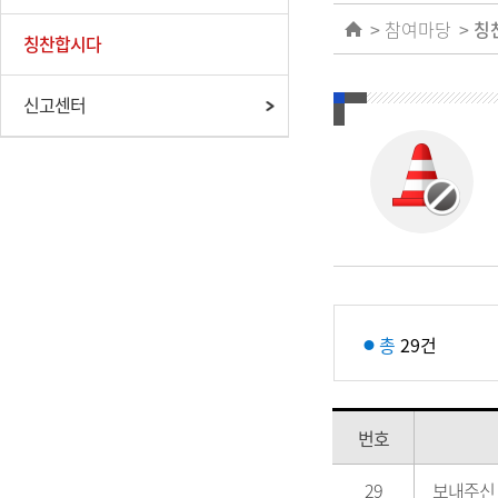
참여마당
칭
칭찬합시다
신고센터
총
29건
번호
29
보내주신 