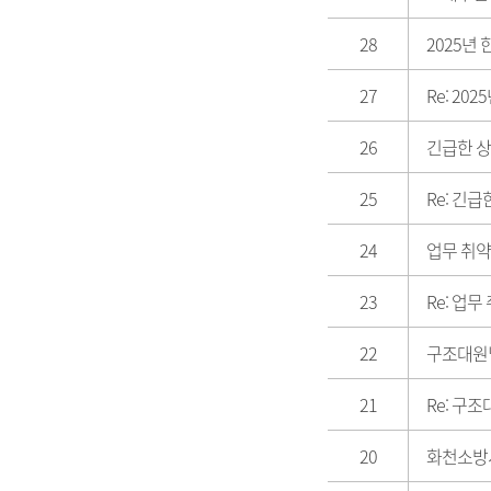
28
2025년
27
Re: 2
26
긴급한 상
25
Re: 긴
24
업무 취
23
Re: 업
22
구조대원
21
Re: 구
20
화천소방서