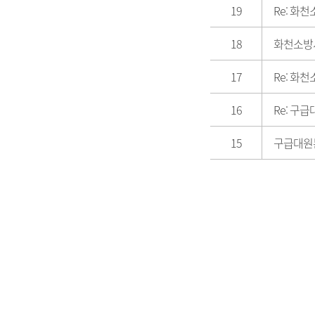
19
Re: 화
18
화천소방
17
Re: 화
16
Re: 구
15
구급대원