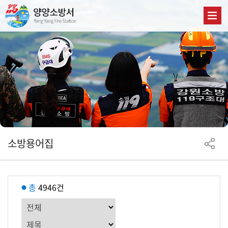
소방용어집
총
4946건