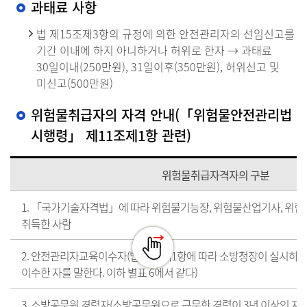
과태료 사항
법 제15조제3항의 규정에 의한 안전관리자의 선임신고를
기간 이내에 하지 아니하거나 허위로 한자 → 과태료
30일이내(250만원), 31일이후(350만원), 허위신고 및
미신고(500만원)
위험물취급자의 자격 안내(「위험물안전관리법
시행령」 제11조제1항 관련)
위험물취급자격자의 구분
1. 「국가기술자격법」에 따라 위험물기능장, 위험물산업기사, 위
취득한 사람
2. 안전관리자교육이수자(법 28조제1항에 따라 소방청장이 실시
이수한 자를 말한다. 이하 별표 6에서 같다)
3. 소방공무원 경력자(소방공무원으로 근무한 경력이 3년 이상인 자를