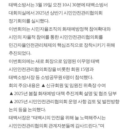
태백소방서
는
3
월
19
일 오전
10
시
30
분에 태백소방서
대회의실에서
2025
년 상반기 시민안전관리협의회
정기회의를 실시했다
.
이번회의는 시민자율조직의 화재예방정책 참여확대와
시민의 자율적 참여를 통한 시민안전관리협의회를
민간자율안전관리체제의 핵심조직으로 장착시키기 위해
추진되었다
.
이번회의에는 새로 회장으로 임명된 이무영 태백
시민안전관리협의회장을 비롯한 회원
15
명과
태백소방서장 등 소방공무원
6
명이 참석했다
.
▲
회의 주요내용은
신규회원 및 임원진 위촉장 수여
▲
2025
년 봄철 화재예방 대책 추진계획 설명 및 협조 당부
▲
2025
년 시민안전관리협의회 운영 사항 검토 및 발전방향
논의 등을 논의했다
.
태백서장은
“
태백시의 안전을 위해 늘 노력해주시는
시민안전관리협의회 관계자분들께 감사드린다
.”
며