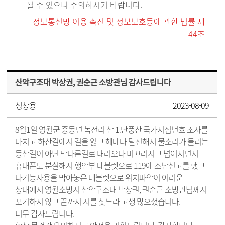
될 수 있으니 주의하시기 바랍니다.
정보통신망 이용 촉진 및 정보보호등에 관한 법률 제
44조
산악구조대 박상권, 권순근 소방관님 감사드립니다
성창용
2023-08-09
8월1일 영월군 중동면 녹전리 산 1.단풍산 국가지점번호 조사를
마치고 하산길에서 길을 잃고 헤메다 탈진해서 물소리가 들리는
등산길이 아닌 막다른길로 내려오다 미끄러지고 넘어지면서
휴대폰도 분실해서 행안부 테블렛으로 119에 조난신고를 했고
타기능사용을 막아놓은 테블렛으로 위치파악이 어려운
상태에서 영월소방서 산악구조대 박상권, 권순근 소방관님께서
포기하지 않고 끝까지 저를 찾느라 고생 많으셨습니다.
너무 감사드립니다.