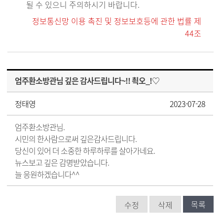
될 수 있으니 주의하시기 바랍니다.
정보통신망 이용 촉진 및 정보보호등에 관한 법률 제
44조
엄주환소방관님 깊은 감사드립니다~!! 쵝오_!♡
정태영
2023-07-28
엄주환소방관님.
시민의 한사람으로써 깊은감사드립니다.
당신이 있어 더 소중한 하루하루를 살아가네요.
뉴스보고 깊은 감명받았습니다.
늘 응원하겠습니다^^
목록
수정
삭제