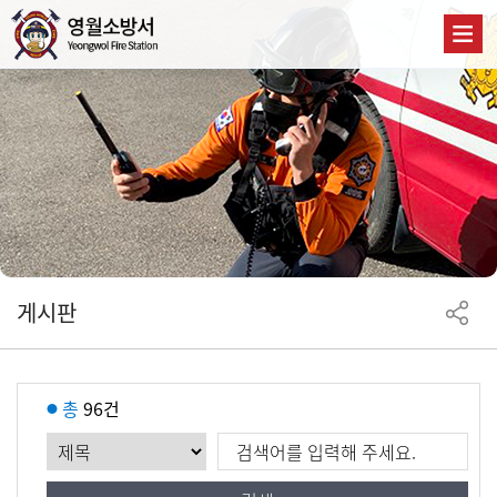
게시판
총
96건