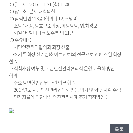
❍ 일 시 : 2017. 11. 21.(화) 11:00
❍ 장 소 : 본서 대회의실
❍ 참석인원 : 16명 (협의회 12, 소방 4)
- 소방 : 서장, 방호구조과장, 예방담당, 위.최광모
- 회원 : 비발디파크 노수복 외 11명
❍ 주요내용
- 시민안전관리협의회 회장 선출
※ 기존 회장 신기섭(하이트진로)의 전근으로 인한 신임 회장
선출
- 회칙개정 여부 및 시민안전관리협의회 운영 효율화 방안
협의
- 주요 당면현안업무 관련 업무 협의
- 2017년도 시민안전관리협의회 활동 평가 및 향후 계획 수립
- 민간자율에 의한 소방안전관리체계 조기 정착방안 등
목록