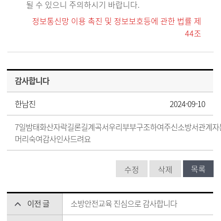
될 수 있으니 주의하시기 바랍니다.
정보통신망 이용 촉진 및 정보보호등에 관한 법률 제
44조
감사합니다
한남진
2024-09-10
7일밤태화산자락길론길계곡서우리부부구조하여주신소방서관계자
머리숙여감사인사드려요
목록
수정
삭제
이전 글
소방안전교육 진심으로 감사합니다