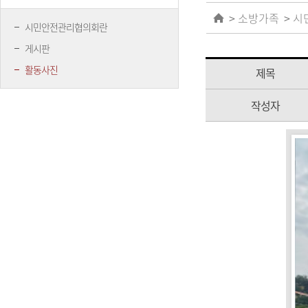
소방가족
시
시민안전관리협의회란
게시판
활동사진
제목
작성자