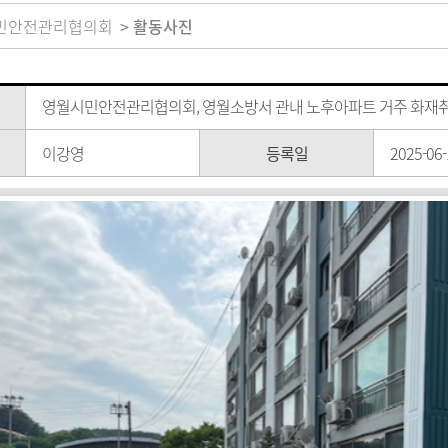
민안전관리협의회
활동사진
영월시민안전관리협의회, 영월소방서 관내 노후아파트 거주 화재
이강영
등록일
2025-06-