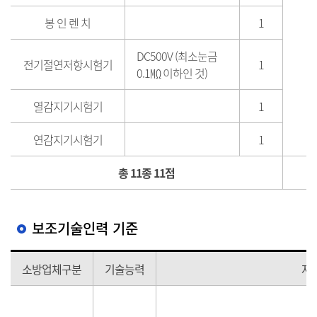
봉 인 렌 치
1
DC500V (최소눈금
전기절연저항시험기
1
0.1㏁ 이하인 것)
열감지기시험기
1
연감지기시험기
1
총 11종 11점
보조기술인력 기준
소방업체구분
기술능력
자격