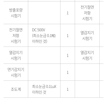
전기절연
1
방출포량
1
저항
(
시험기
시험기
것
전기절연
DC 500V
열감지기
저항
(최소눈금 0.1㏁
1
시험기
시험기
이하인 것)
열감지기
열감지기
1
시험기
시험기
연기감지기
1
시험기
최소눈금 0.1LuX
조도계
1
이하인 것