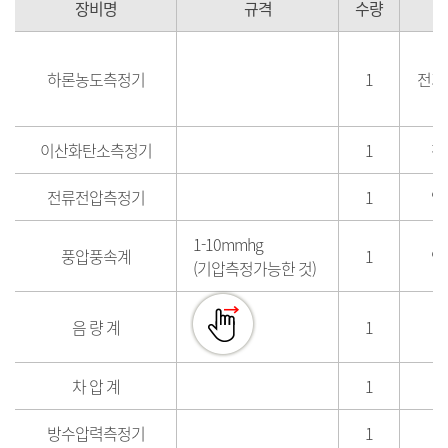
장비명
규격
수량
하론농도측정기
1
전기
이산화탄소측정기
1
전
전류전압측정기
1
열
1-10mmhg
풍압풍속계
1
연
(기압측정가능한 것)
음 량 계
1
차 압 계
1
방수압력측정기
1