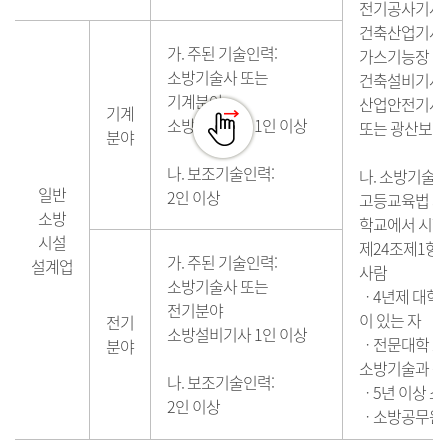
전기공사기사 .
건축산업기사 .
가. 주된 기술인력:
가스기능장 . 
소방기술사 또는
건축설비기사 
기계분야
산업안전기사 
기계
소방설비기사 1인 이상
또는 광산보안
분야
나. 보조기술인력:
나. 소방기술과
일반
2인 이상
고등교육법 제
소방
학교에서 시
시설
제24조제1항
가. 주된 기술인력:
설계업
사람
소방기술사 또는
ㆍ4년제 대학 
전기분야
이 있는 자
전기
소방설비기사 1인 이상
ㆍ전문대학 또는
분야
소방기술과 관련
나. 보조기술인력:
ㆍ5년 이상 소
2인 이상
ㆍ소방공무원으