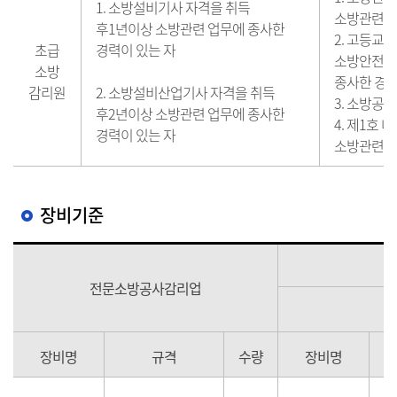
1. 소방설비기사 자격을 취득
소방관련업무
후1년이상 소방관련 업무에 종사한
2. 고등교
초급
경력이 있는 자
소방안전관
소방
종사한 경력
감리원
2. 소방설비산업기사 자격을 취득
3. 소방공
후2년이상 소방관련 업무에 종사한
4. 제1호
경력이 있는 자
소방관련업무
장비기준
전문소방공사감리업
장비명
규격
수량
장비명