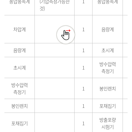
풍압풍속계
(기압측정가능한
1
풍압풍속계
(
것)
것
차압계
1
음량계
음량계
1
초시계
방수압력
초시계
1
측정기
방수압력
1
봉인렌치
측정기
봉인렌치
1
포채집기
방출포량
포채집기
1
시험기