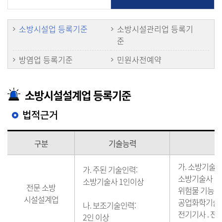
소방시설업 등록기준
소방시설관리업 등록기
준
방염업 등록기준
민원사전예약
소방시설설계업 등록기준
법적근거
구분
기술능력
가. 소방기술과
가. 주된 기술인력:
소방기술사 . 
소방기술사 1인이상
전문 소방
위험물 기능장 
시설설계업
공업화학기술사 
나. 보조기술인력:
전기기사 . 전
2인 이상