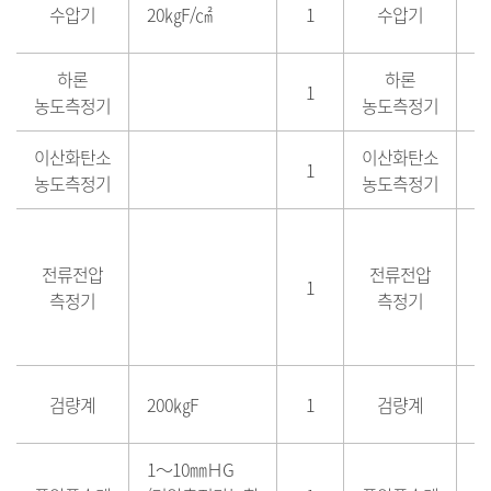
수압기
20㎏F/㎠
1
수압기
2
하론
하론
1
농도측정기
농도측정기
이산화탄소
이산화탄소
1
농도측정기
농도측정기
전류전압
전류전압
1
측정기
측정기
검량계
200㎏F
1
검량계
2
1～10㎜ＨG
1