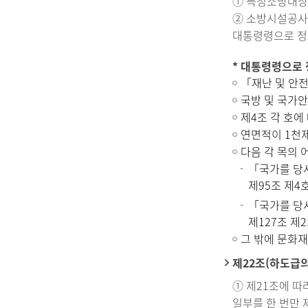
① 특정소방대상
② 소방시설공사
대통령령으로 정
* 대통령령으로
「재난 및 안
국방 및 국가안
제4조 각 호에
연면적이 1천
다음 각 목의 
「국가를 당사
제95조 제4
「국가를 당사
제127조 제
그 밖에 문화
제22조(하도급의
① 제21조에 
일부를 한 번만 