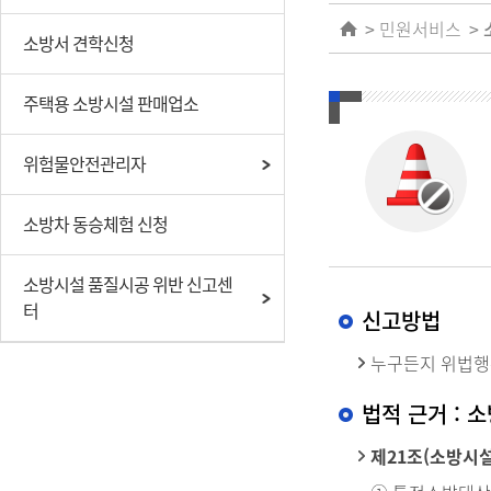
민원서비스
소방서 견학신청
주택용 소방시설 판매업소
위험물안전관리자
소방차 동승체험 신청
소방시설 품질시공 위반 신고센
터
신고방법
누구든지 위법행
법적 근거 : 
제21조(소방시