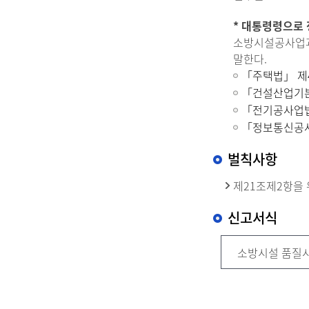
* 대통령령으로
소방시설공사업과
말한다.
「주택법」 제
「건설산업기본
「전기공사업법
「정보통신공사
벌칙사항
제21조제2항을
신고서식
소방시설 품질시