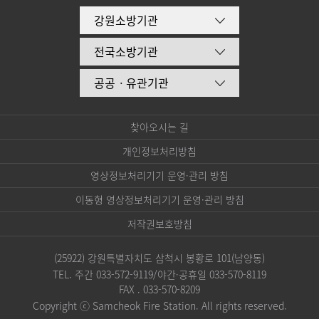
강원소방기관
전국소방기관
공공ㆍ유관기관
찾아오시는 길
개인정보처리방침
영상정보처리기기 운영·관리 방침
이동형 영상정보처리기기 운영·관리 방침
저작권보호방침
(25922) 강원특별자치도 삼척시 봉황로 101(남양동)
TEL. 주간 033-572-9119​/야간·공휴일 033-570-8119
FAX . 033-570-8209
Copyright ⓒ Samcheok Fire Station. All rights reserved.