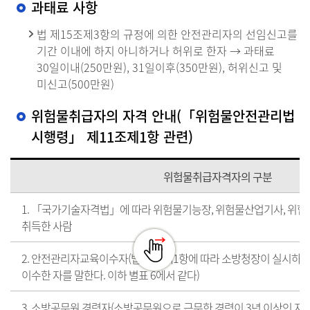
과태료 사항
법 제15조제3항의 규정에 의한 안전관리자의 선임신고를
기간 이내에 하지 아니하거나 허위로 한자 → 과태료
30일이내(250만원), 31일이후(350만원), 허위신고 및
미신고(500만원)
위험물취급자의 자격 안내(「위험물안전관리법
시행령」 제11조제1항 관련)
위험물취급자격자의 구분
1. 「국가기술자격법」에 따라 위험물기능장, 위험물산업기사, 위
취득한 사람
2. 안전관리자교육이수자(법 28조제1항에 따라 소방청장이 실시
이수한 자를 말한다. 이하 별표 6에서 같다)
3. 소방공무원 경력자(소방공무원으로 근무한 경력이 3년 이상인 자를