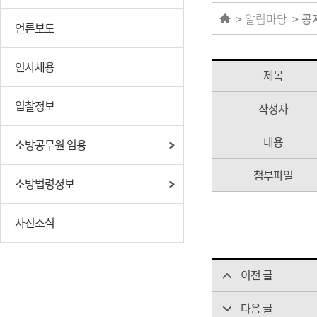
알림마당
공
언론보도
인사채용
제목
입찰정보
작성자
내용
소방공무원 임용
첨부파일
소방법령정보
사진소식
이전 글
다음 글