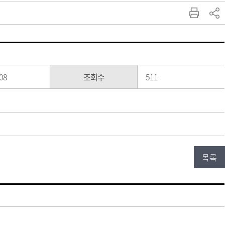
08
조회수
511
목록