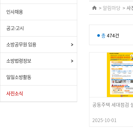
알림마당
사
인사채용
공고·고시
총
474건
소방공무원 임용
소방법령정보
일일소방활동
사진소식
공동주택 세대점검 
2025-10-01