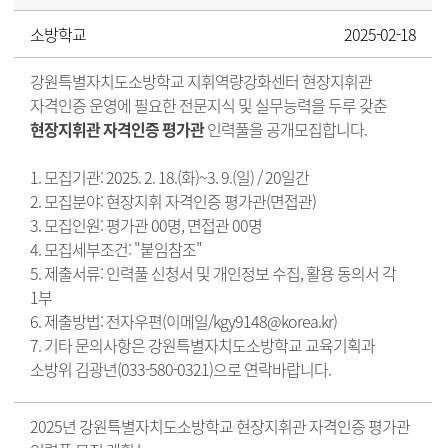
소방학교
2025-02-18
강원특별자치도소방학교 지휘역량강화센터 현장지휘관
자격인증 운영에 필요한 전문지식 및 실무능력을 두루 갖춘
현장지휘관 자격인증 평가관
인력풀을 공개모집합니다.
1. 모집기관: 2025. 2. 18.(화)~3. 9.(일) / 20일간
2. 모집분야: 현장지휘 자격인증 평가관(면접관)
3. 모집인원: 평가관 00명, 면접관 00명
4. 모집세부조건: "붙임참조"
5. 제출서류: 인력풀 신청서 및 개인정보 수집, 활용 동의서 각
1부
6. 제출방법: 전자우편(
이메일/kgy9148@korea.kr
)
7. 기타 문의사항은 강원특별자치도소방학교 교육기획과
소방위 김광년(033-580-0321)으로 연락바랍니다.
2025년 강원특별자치도소방학교 현장지휘관 자격인증 평가관