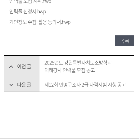
인력풀 모집 계획.hwp
인력풀 신청서.hwp
개인정보 수집· 활용 동의서.hwp
목록
2025년도 강원특별자치도소방학교
이전 글
외래강사 인력풀 모집 공고
다음 글
제12회 인명구조사 2급 자격시험 시행 공고