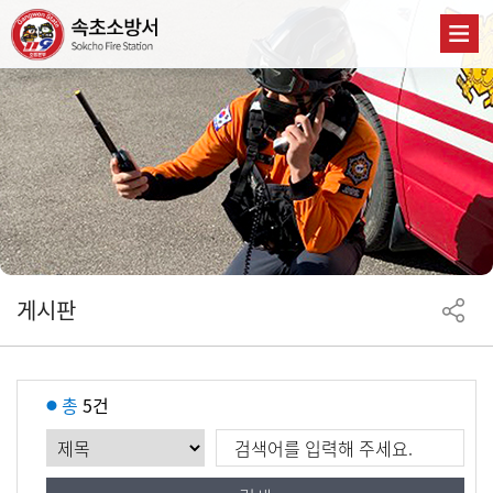
게시판
총
5건