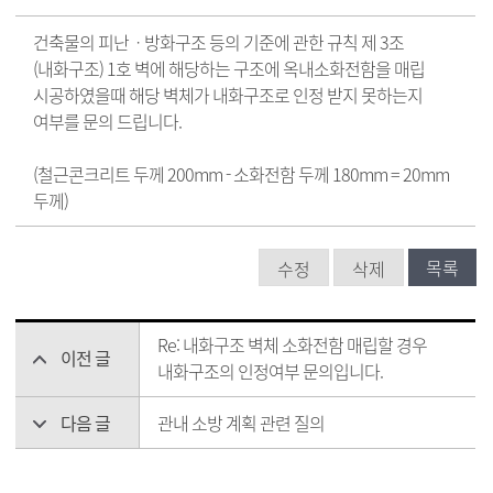
건축물의 피난ㆍ방화구조 등의 기준에 관한 규칙 제 3조
(내화구조) 1호 벽에 해당하는 구조에 옥내소화전함을 매립
시공하였을때 해당 벽체가 내화구조로 인정 받지 못하는지
여부를 문의 드립니다.
(철근콘크리트 두께 200mm - 소화전함 두께 180mm = 20mm
두께)
목록
수정
삭제
Re: 내화구조 벽체 소화전함 매립할 경우
이전 글
내화구조의 인정여부 문의입니다.
다음 글
관내 소방 계획 관련 질의