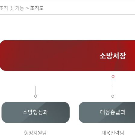
조직 및 기능
조직도
소방서장
소방행정과
대응총괄과
행정지원팀
대응전략팀