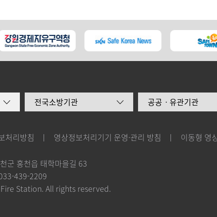
전국소방기관
공공ㆍ유관기관
보처리방침
영상정보처리기기 운영·관리 방침
이동형 영
홍천군 홍천읍 태학마을길 63
 033-439-2209
re Station. All rights reserved.