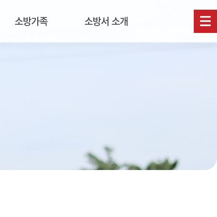
소방가족
소방서 소개