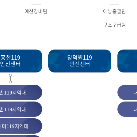
예산장비팀
예방총괄팀
구조구급팀
홍천119
양덕원119
안전센터
안전센터
촌119지역대
촌119지역대
귀미119지역대