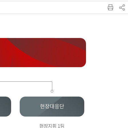
현장대응단
현장지휘 1팀