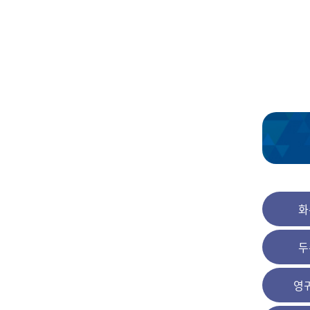
화
두
영