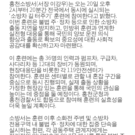
(
)
20
홍천소방서
서장 이강우
는 오는
일 오후
2
20
시부터
분간 전국에서 동시에 실시되는
‘
’
.
소방차 길 터주기
훈련에 참여한다고 밝혔다
·
이번 훈련은 불법 주
정차 등으로 인한 소방차
,
출동 지연을 방지하고
민방위 훈련과 연계한
실전형 대응을 통해 국민의 양보 운전 의식
향상과 출동로 확보의 중요성에 대한 사회적
.
공감대를 확산하고자 마련됐다
36
,
,
이 훈련에는 총
명의 인력과 펌프차
구급차
12
,
사다리차 등
대의 장비가 동원되며
119
현장대응단을 비롯한 각
안전센터가
.
참여한다
훈련은 센터별로 관할 내 혼잡 구간을
,
중심으로 동시 진행되며
실제 출동 상황을
가정한 현장감 있는 훈련을 통해 국민의 관심을
.
높이는 데 중점을 둘 예정이다
홍천군청과
홍천경찰서도 합동으로 참여해 훈련의 실효성을
.
더욱 높일 계획이다
소방서는 훈련 이후 소화전 주변 및 소방차
·
전용구역 내 불법 주
정차에 대한 집중 단속을
,
실시하는 한편
각 공동주택 관계자에게는