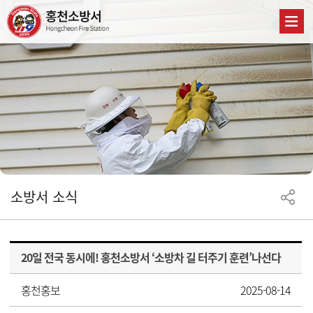
소방서 소식
20일 전국 동시에! 홍천소방서 ‘소방차 길 터주기 훈련’나선다
홍천홍보
2025-08-14