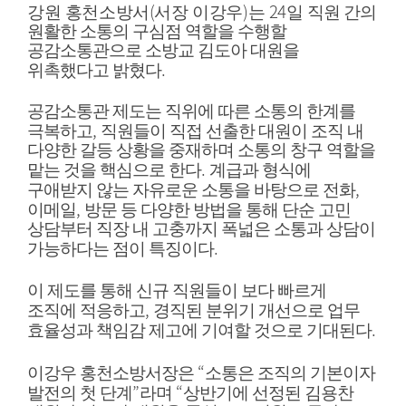
(
)
24
강원 홍천소방서
서장 이강우
는
일
직원 간의
원활한 소통의 구심점 역할을 수행할
공감소통관으로 소방교 김도아 대원을
.
위촉했다고 밝혔다
공감소통관 제도는 직위에 따른 소통의 한계를
,
극복하고
직원들이 직접 선출한 대원이 조직 내
다양한 갈등 상황을 중재하며 소통의 창구 역할을
.
맡는 것을 핵심으로 한다
계급과 형식에
,
구애받지 않는 자유로운 소통을 바탕으로 전화
,
이메일
방문 등 다양한 방법을 통해 단순 고민
상담부터 직장 내 고충까지 폭넓은 소통과 상담이
.
가능하다는 점이 특징이다
이 제도를 통해 신규 직원들이 보다 빠르게
,
조직에 적응하고
경직된 분위기 개선으로 업무
.
효율성과 책임감 제고에 기여할 것으로 기대된다
“
이강우 홍천소방서장은
소통은 조직의 기본이자
”
“
발전의 첫 단계
라며
상반기에 선정된 김용찬