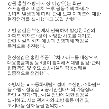
(
)
강원 홍천소방서
서장 이강우
는 최근
스프링클러 미설치 노후 공동주택 화재가
,
잇따라 발생함에 따라
관내 노후 아파트에 대한
18
.
현장점검을 실시했다고
일 밝혔다
3
이번 점검은 부산에서 연속하여 발생한
건의
6
,
아파트 화재로
명이 사망한 사고를 계기로
관련 시설의 화재 예방과 인명피해 저감을
.
목적으로 추진됐다
1·2
,
현장점검은 홍천 주공
차 아파트를 대상으로
4
·
대응총괄과장 등
명이 참여해 세대별 점검
관리
현황 확인 및 주요 소방시설의 작동상태를
.
집중적으로 점검했다
,
,
소방서는
▲
자동화재탐지설비
수신반
소화펌프
등 소방시설점검
▲
공기안전매트의 가용상태
·
확인
▲
전기
피난시설 전반에 대한 점검을
,
실시하고
시설 관계자와 소방 출동 여건 및
.
초기대응 절차 등을 협의했다