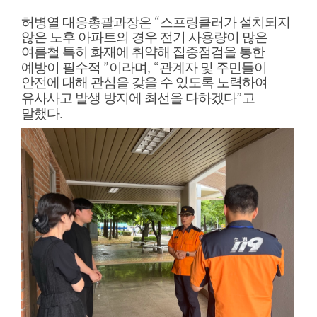
“
허병열 대응총괄과장은
스프링클러가 설치되지
않은 노후 아파트의 경우 전기 사용량이 많은
여름철 특히 화재에 취약해 집중점검을 통한
”
, “
예방이 필수적
이라며
관계자 및 주민들이
안전에 대해 관심을 갖을 수 있도록 노력하여
”
유사사고 발생 방지에 최선을 다하겠다
고
.
말했다