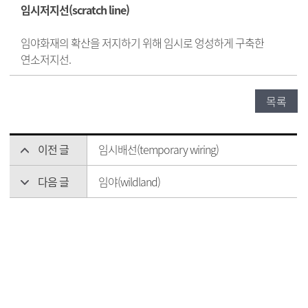
임시저지선(scratch line)
임야화재의 확산을 저지하기 위해 임시로 엉성하게 구축한
연소저지선.
목록
이전 글
임시배선(temporary wiring)
다음 글
임야(wildland)