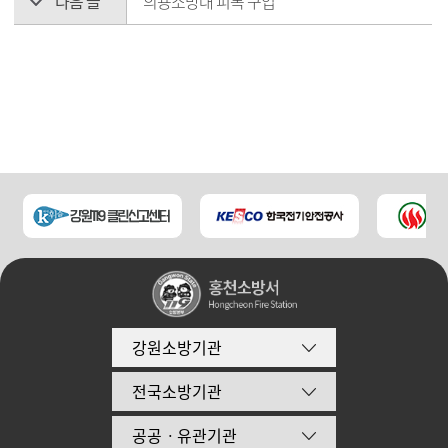
다음 글
의용소방대 피복 구입
강원소방기관
전국소방기관
공공ㆍ유관기관