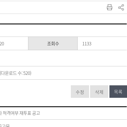
20
조회수
1133
(다운로드 수: 520)
목록
수정
삭제
 적격여부 재투표 공고
공고문