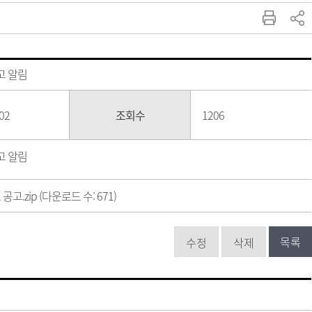
고 알림
02
조회수
1206
고 알림
공고.zip
(다운로드 수: 671)
목록
수정
삭제