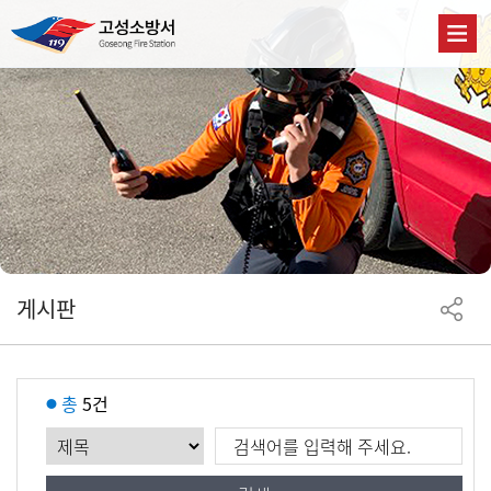
게시판
총
5건