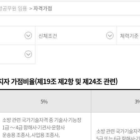
방공무원 임용
자격가점
신체조건
체력기준
지자 가점비율(제19조 제2항 및 제24조 관련)
5%
3
소방 관련 국가기술자격 중 기술사·기능장
1급 ～ 4급 항해사·기관사·운항사
소방 관련 국가기술자격
운송용 조종사, 사업용 조종사,
5급 또는 6급 항해사·