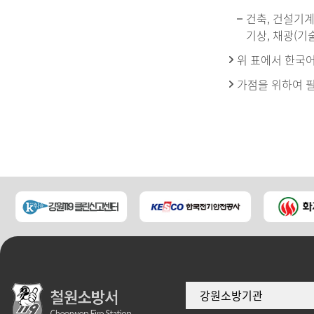
건축, 건설기계운
기상, 채광(기
위 표에서 한국
가점을 위하여 
강원소방기관