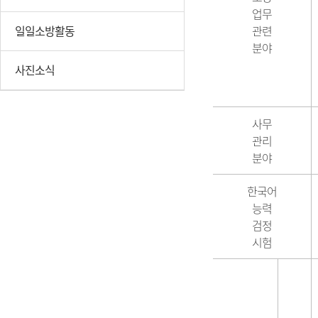
업무
일일소방활동
관련
분야
사진소식
사무
관리
분야
한국어
능력
검정
시험