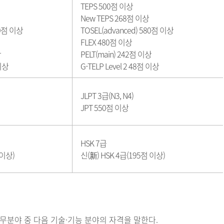
TEPS 500점 이상
New TEPS 268점 이상
80점 이상
TOSEL(advanced) 580점 이상
FLEX 480점 이상
상
PELT(main) 242점 이상
 이상
G-TELP Level 2 48점 이상
JLPT 3급(N3, N4)
JPT 550점 이상
HSK 7급
 이상)
신(新) HSK 4급(195점 이상)
분야 중 다음 기술·기능 분야의 자격을 말한다.