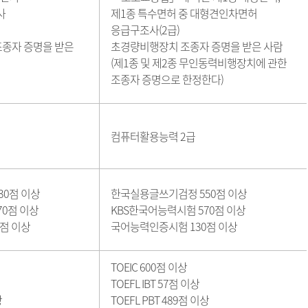
사
제1종 특수면허 중 대형견인차면허
응급구조사(2급)
종자 증명을 받은
초경량비행장치 조종자 증명을 받은 사람
(제1종 및 제2종 무인동력비행장치에 관한
조종자 증명으로 한정한다)
컴퓨터활용능력 2급
0점 이상
한국실용글쓰기검정 550점 이상
70점 이상
KBS한국어능력시험 570점 이상
점 이상
국어능력인증시험 130점 이상
TOEIC 600점 이상
TOEFL IBT 57점 이상
상
TOEFL PBT 489점 이상