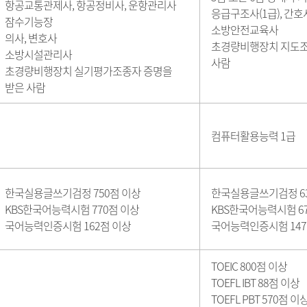
항공교통관제사, 항공정비사, 운항관리사
응급구조사(1급), 간호
잠수기능장
소방안전교육사
의사, 변호사
초경량비행장치 지도조
소방시설관리사
사람
초경량비행장치 실기평가조종자 증명을
받은 사람
컴퓨터활용능력 1급
한국실용글쓰기검정 750점 이상
한국실용글쓰기검정 63
KBS한국어능력시험 770점 이상
KBS한국어능력시험 6
국어능력인증시험 162점 이상
국어능력인증시험 147
TOEIC 800점 이상
TOEFL IBT 88점 이상
TOEFL PBT 570점 이