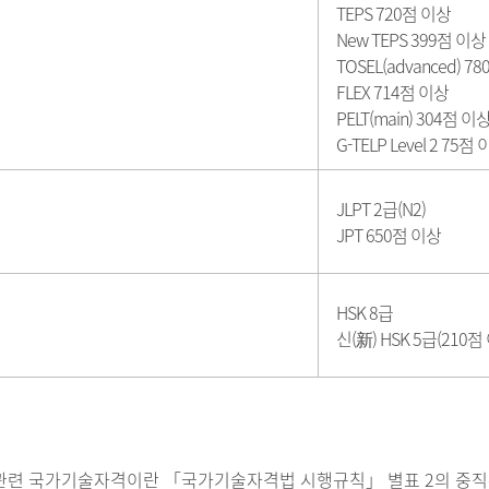
TEPS 720점 이상
New TEPS 399점 이상
TOSEL(advanced) 7
FLEX 714점 이상
PELT(main) 304점 이
G-TELP Level 2 75점
JLPT 2급(N2)
JPT 650점 이상
HSK 8급
신(新) HSK 5급(210점
 관련 국가기술자격이란 「국가기술자격법 시행규칙」 별표 2의 중직무