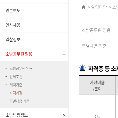
알림마당
소
언론보도
인사채용
소방공무원 임용
입찰정보
특별채용 기준
소방공무원 임용
자격증 등 소
소방공무원 임용
신체조건
가점비율
체력기준
/분야
자격가점
특별채용 기준
소방법령정보
소방