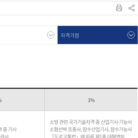
자격가점
%
1%
소방 관련 국가기술자격 중 산업기사·기능사
 중 기사
소형선박 조종사, 잠수산업기사, 잠수기능사
기관사
「도로교통법」에 따른 제1종 대형면허,