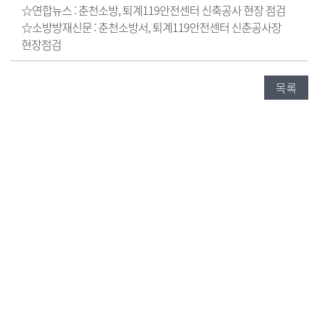
☆연합뉴스 :
춘천소방, 퇴계119안전센터 신축공사 현장 점검
☆소방방재신문 :
춘천소방서, 퇴계119안전센터 신춘공사장
현장점검
목록