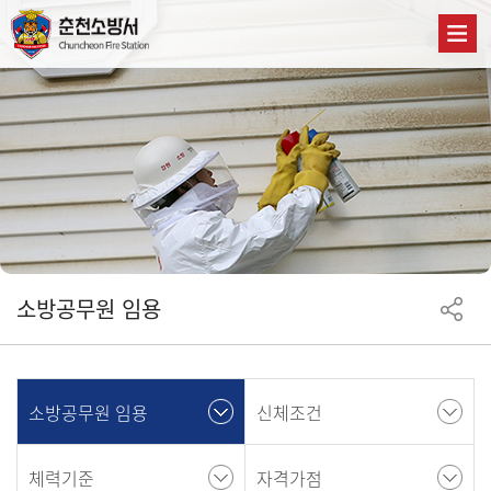
소방공무원 임용
소방공무원 임용
신체조건
체력기준
자격가점