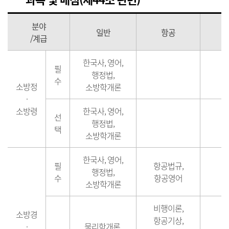
분야
일반
항공
/계급
한국사, 영어,
필
행정법,
수
소방정
소방학개론
·
소방령
한국사, 영어,
선
행정법,
택
소방학개론
한국사, 영어,
필
항공법규,
행정법,
수
항공영어
소방학개론
비행이론,
소방경
항공기상,
·
물리학개론,