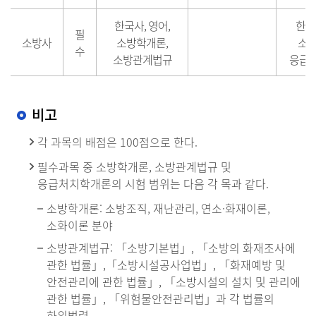
한국사, 영어,
한국
필
소방사
소방학개론,
소방
수
소방관계법규
응급
비고
각 과목의 배점은 100점으로 한다.
필수과목 중 소방학개론, 소방관계법규 및
응급처치학개론의 시험 범위는 다음 각 목과 같다.
소방학개론: 소방조직, 재난관리, 연소·화재이론,
소화이론 분야
소방관계법규: 「소방기본법」, 「소방의 화재조사에
관한 법률」,「소방시설공사업법」, 「화재예방 및
안전관리에 관한 법률」, 「소방시설의 설치 및 관리에
관한 법률」, 「위험물안전관리법」과 각 법률의
하위법령