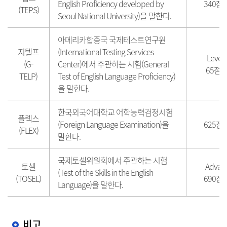
English Proficiency developed by
340점
(TEPS)
Seoul National University)을 말한다.
아메리카합중국 국제테스트연구원
지텔프
(International Testing Services
Level
(G-
Center)에서 주관하는 시험(General
65점 
TELP)
Test of English Language Proficiency)
을 말한다.
한국외국어대학교 어학능력검정시험
플렉스
(Foreign Language Examination)을
625점
(FLEX)
말한다.
국제토셀위원회에서 주관하는 시험
토셀
Advan
(Test of the Skills in the English
(TOSEL)
690점
Language)을 말한다.
비고