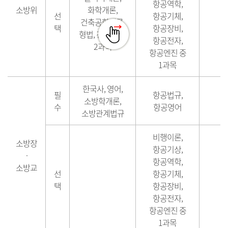
항공역학,
소방위
화학개론,
선
항공기체,
건축공학개론,
택
항공장비,
형법, 경제학 중
항공전자,
2과목
항공엔진 중
1과목
한국사, 영어,
필
항공법규,
소방학개론,
수
항공영어
소방관계법규
비행이론,
소방장
항공기상,
·
항공역학,
소방교
선
항공기체,
택
항공장비,
항공전자,
항공엔진 중
1과목