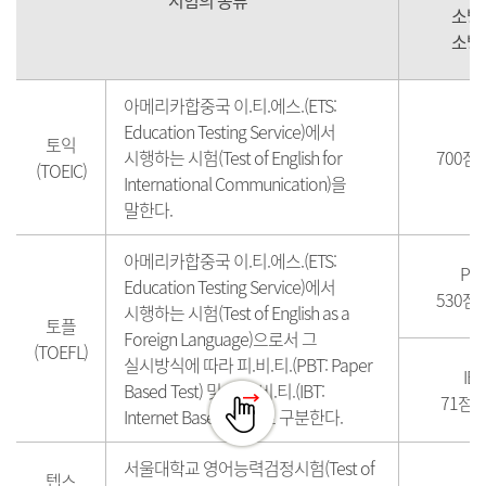
시험의 종류
소방
소방
아메리카합중국 이.티.에스.(ETS:
Education Testing Service)에서
토익
시행하는 시험(Test of English for
700점
(TOEIC)
International Communication)을
말한다.
아메리카합중국 이.티.에스.(ETS:
PB
Education Testing Service)에서
530점
시행하는 시험(Test of English as a
토플
Foreign Language)으로서 그
(TOEFL)
실시방식에 따라 피.비.티.(PBT: Paper
IBT
Based Test) 및 아이.비.티.(IBT:
71점 
Internet Based Test)로 구분한다.
서울대학교 영어능력검정시험(Test of
텝스