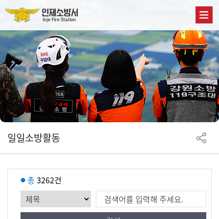
일일소방활동
총
3262건