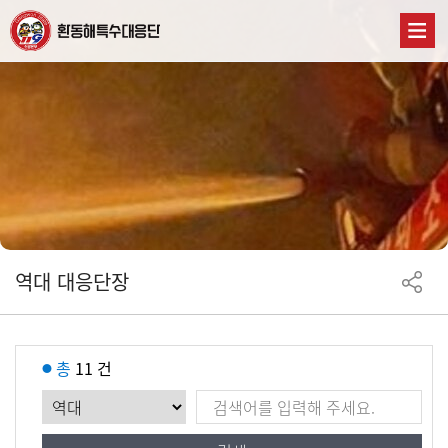
역대 대응단장
총
11 건