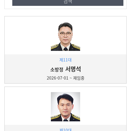
제11대
서명석
소방정
2026-07-01 ~ 재임중
제10대