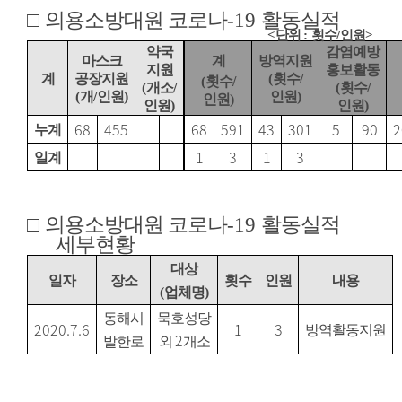
□
의용소방대원 코로나
-19
활동실적
<
단위
:
횟수
/
인원
>
약국
감염예방
마스크
계
방역지원
지원
홍보활동
계
공장지원
(
횟수
/
(
횟수
/
(
개소
/
(
횟수
/
(
개
/
인원
)
인원
)
인원
)
인원
)
인원
)
68
455
68
591
43
301
5
90
2
누계
1
3
1
3
일계
□
의용소방대원 코로나
-19
활동실적
세부현황
대상
일자
장소
횟수
인원
내용
(
업체명
)
동해시
묵호성당
2020.7.6
1
3
방역활동지원
2
발한로
외
개소