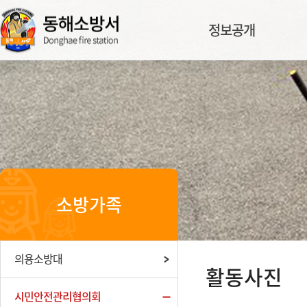
정보공개
소방가족
의용소방대
활동사진
시민안전관리협의회