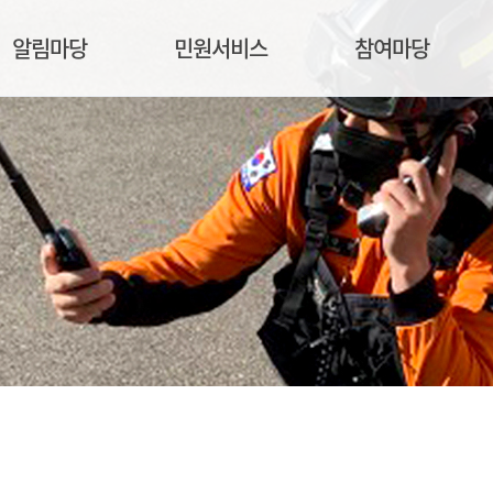
알림마당
민원서비스
참여마당