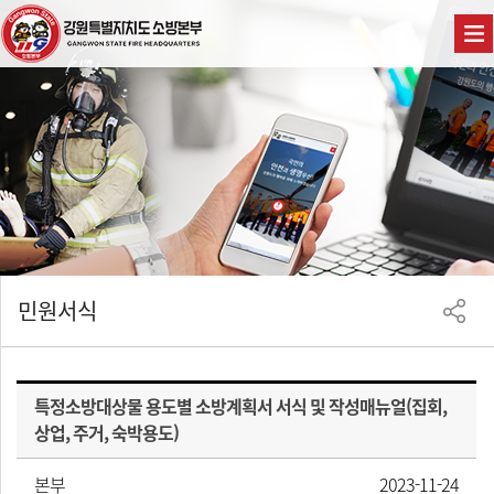
민원서식
특정소방대상물 용도별 소방계획서 서식 및 작성매뉴얼(집회,
상업, 주거, 숙박용도)
본부
2023-11-24